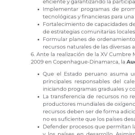
eficiente y garantizando la partici
Implementar programas de promoci
tecnológicas y financieras para una
Fortalecimiento de capacidades de
de estrategias comunitarias locales
Formular planes de ordenamiento t
recursos naturales de las diversas a
6. Ante la realización de la XV Cumbre
2009 en Copenhague-Dinamarca, la
Aud
Que el Estado peruano asuma un r
principales responsables del ca
iniciando programas graduales y c
La transferencia de recursos no r
productores mundiales de oxígeno 
recursos deben ser de forma adicio
no es suficiente que los países de
Defender procesos que permitan la 
y los países en desarrollo. Asim