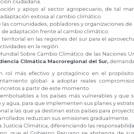
pación ciudadana.
ón y apoyo al sector agropecuario, de tal maner
 adaptación exitosa al cambio climático.
 las comunidades, pobladores y organizaciones de l
 de adaptación frente al cambio climático.
erritorial en las regiones del sur para el aprovec
ctividades en la región.
 Mundial Sobre Cambio Climático de las Naciones Un
iencia Climática Macroregional del Sur,
demanda
ol más efectivo y protagónico en el propósito d
lentamiento global- a adoptar reales compromiso
oncretos a partir de este momento.
eembolsables a los países más vulnerables y que 
y agua, para que implementen sus planes y estrate
nal a las que ya destinan estos países para proyect
sarrollados reduzcan sus emisiones gradualmente.
Justicia Climática, diferenciando las responsabilid
ismo, que el Gobierno Peruano se abstenga de su