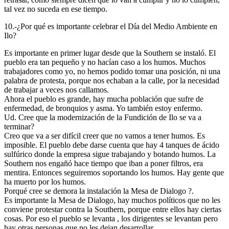
tal vez no suceda en ese tiempo.
10.-¿Por qué es importante celebrar el Día del Medio Ambiente en
Ilo?
Es importante en primer lugar desde que la Southern se instaló. El
pueblo era tan pequeño y no hacían caso a los humos. Muchos
trabajadores como yo, no hemos podido tomar una posición, ni una
palabra de protesta, porque nos echaban a la calle, por la necesidad
de trabajar a veces nos callamos.
Ahora el pueblo es grande, hay mucha población que sufre de
enfermedad, de bronquios y asma. Yo también estoy enfermo.
Ud. Cree que la modernización de la Fundición de Ilo se va a
terminar?
Creo que va a ser difícil creer que no vamos a tener humos. Es
imposible. El pueblo debe darse cuenta que hay 4 tanques de ácido
sulfúrico donde la empresa sigue trabajando y botando humos. La
Southern nos engañó hace tiempo que iban a poner filtros, era
mentira. Entonces seguiremos soportando los humos. Hay gente que
ha muerto por los humos.
Porqué cree se demora la instalación la Mesa de Dialogo ?.
Es importante la Mesa de Dialogo, hay muchos políticos que no les
conviene protestar contra la Southern, porque entre ellos hay ciertas
cosas. Por eso el pueblo se levanta , los dirigentes se levantan pero
hay otras personas que no les dejan desarrollar.